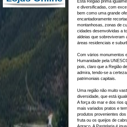
Esta Região prima igualme
e diversificadas, com exce
bem como uma grande ofert
encantadoramente recortad
montanhosas, zonas de cult
cidades desenvolvidas a t
aldeias que sobreviveram 
áreas residenciais e subur
Com vários monumentos e 
Humanidade pela UNESCO, 
pois, claro que a Região d
admira, tendo-se a certeza
patrimoniais capitais.
Uma região não muito vas
diversidade, que está igua
A força do mar e dos rios
mais variados pratos e t
produtos provenientes dos 
fruta ou os queijos de cab
Agraço. A Pastelaria é igu