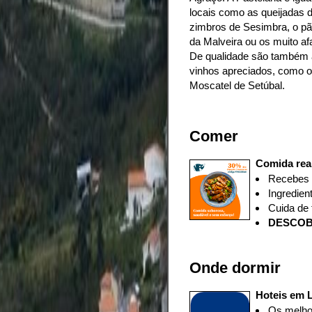
locais como as queijadas d
zimbros de Sesimbra, o pão
da Malveira ou os muito a
De qualidade são também a
vinhos apreciados, como o
Moscatel de Setúbal.
Comer
Comida rea
Recebes
Ingredien
Cuida de 
D
ESCOB
Onde dormir
Hoteis em L
Os melhor