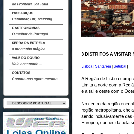
de Fronteira | da Raia
PASSADIÇOS
Caminhar, Btt, Trekking ...
GASTRONOMIAS
O melhor de Portugal
SERRA DA ESTRELA
a montanha mágica
3 DISTRITOS A VISITAR
VALE DO DOURO
Vale encantado ...
Lisboa
|
Santarém
|
Setubal
|
CONTATOS
A Região de Lisboa compree
Contate-nos agora mesmo
Limita a norte com a Região
e a sul e oeste com o Ocea
No centro da região encont
região metropolitana, cheia 
sendo inclusivamente das c
Europeu, conhecida pela su