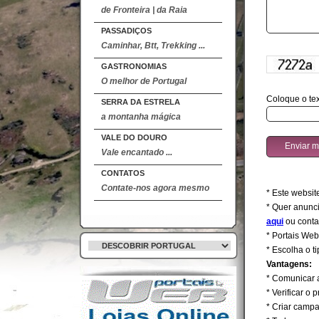
de Fronteira | da Raia
PASSADIÇOS
Caminhar, Btt, Trekking ...
GASTRONOMIAS
O melhor de Portugal
Coloque o tex
SERRA DA ESTRELA
a montanha mágica
VALE DO DOURO
Vale encantado ...
CONTATOS
Contate-nos agora mesmo
* Este websit
* Quer anunc
aqui
ou conta
* Portais We
* Escolha o t
Vantagens:
* Comunicar 
* Verificar o
* Criar campa