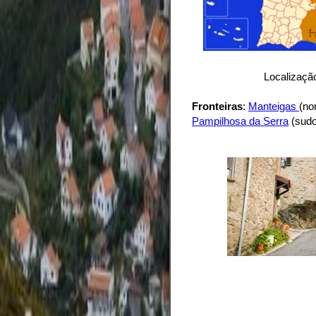
Localização
Fronteiras
:
Manteigas
(no
Pampilhosa da Serra
(sudo