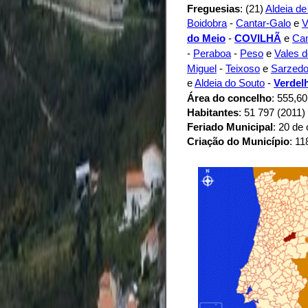
Freguesias
: (21)
Aldeia de
Boidobra
-
Cantar-Galo
e
V
do Meio
-
COVILHÃ
e
Ca
-
Peraboa
-
Peso
e
Vales d
Miguel
-
Teixoso
e
Sarzed
e
Aldeia do Souto
-
Verdel
Área do concelho
: 555,6
Habitantes
: 51 797 (2011)
Feriado Municipal
: 20 de
Criação do Município
: 11