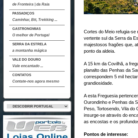
de Fronteira | da Raia
PASSADIÇOS
Caminhar, Btt, Trekking ...
GASTRONOMIAS
Cortes do Meio refugia-se 
O melhor de Portugal
vertente sul da Serra da Es
majestosos fragões que, a
SERRA DA ESTRELA
a montanha mágica
ponto da aldeia.
VALE DO DOURO
A 15 km da Covilhã, a fre
Vale encantado ...
planalto das Penhas da Saú
CONTATOS
correspondem 5 mil hectar
Contate-nos agora mesmo
grandiosidade.
A esta Freguesia pertence
Ourondinho e Penhas da Sa
Peso, Tortosendo, Vila do 
insurge-se através do enca
as encostas e os profund
Pontos de interesse: