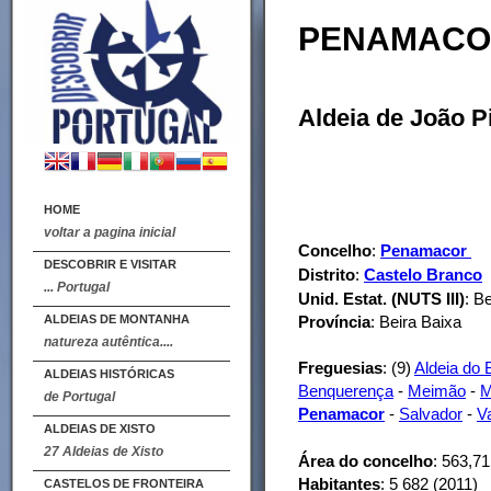
PENAMACO
Aldeia de João P
HOME
voltar a pagina inicial
Concelho
:
Penamacor
DESCOBRIR E VISITAR
Distrito
:
Castelo Branco
... Portugal
Unid. Estat. (NUTS III)
: B
ALDEIAS DE MONTANHA
Província
: Beira Baixa
natureza autêntica....
Freguesias
: (9)
Aldeia do 
ALDEIAS HISTÓRICAS
Benquerença
-
Meimão
-
M
de Portugal
Penamacor
-
Salvador
-
V
ALDEIAS DE XISTO
27 Aldeias de Xisto
Área do concelho
: 563,7
Habitantes
: 5 682 (2011)
CASTELOS DE FRONTEIRA